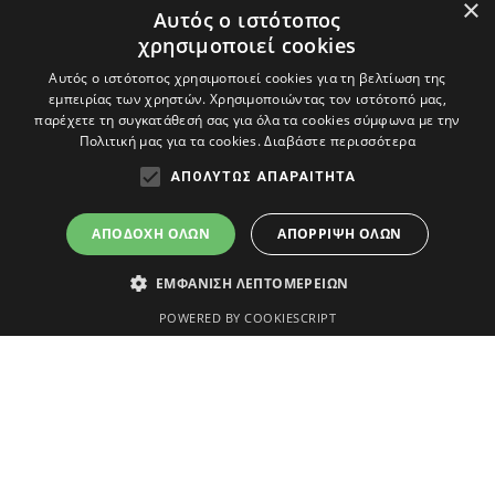
Περισσότερα
×
Αυτός ο ιστότοπος
χρησιμοποιεί cookies
Αυτός ο ιστότοπος χρησιμοποιεί cookies για τη βελτίωση της
εμπειρίας των χρηστών. Χρησιμοποιώντας τον ιστότοπό μας,
«
»
παρέχετε τη συγκατάθεσή σας για όλα τα cookies σύμφωνα με την
Πολιτική μας για τα cookies.
Διαβάστε περισσότερα
ΑΠΟΛΎΤΩΣ ΑΠΑΡΑΊΤΗΤΑ
ΔΗΜΟΣ ΑΒΔΗΡΩΝ
ΑΠΟΔΟΧΉ ΌΛΩΝ
ΑΠΌΡΡΙΨΗ ΌΛΩΝ
ΕΜΦΆΝΙΣΗ ΛΕΠΤΟΜΕΡΕΙΏΝ
An
project
POWERED BY COOKIESCRIPT
Ο Δήμος
Επικοινωνία
Απολύτως απαραίτητα
Διοίκηση
Δημαρχείο
Υπηρεσίες
info@avdera.gr
Τα απολύτως απαραίτητα cookies επιτρέπουν βασικές λειτουργίες
του ιστότοπου, όπως τη σύνδεση χρήστη και τη διαχείριση
Ιστορία
2541352550
λογαριασμού. Ο ιστότοπος δεν μπορεί να χρησιμοποιηθεί σωστά
χωρίς τα απολύτως απαραίτητα cookies.