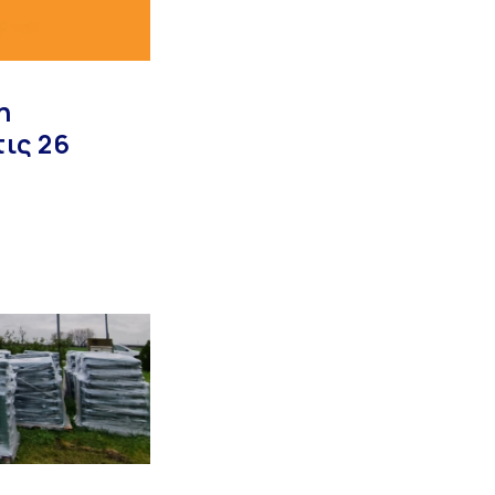
η
ις 26