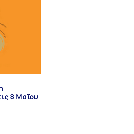
η
ις 8 Μαΐου