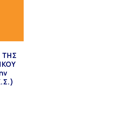
Υπηρεσίες
info@avdera.gr
Ιστορία
2541352550
 ΤΗΣ
ΙΚΟΥ
ην
.Σ.)