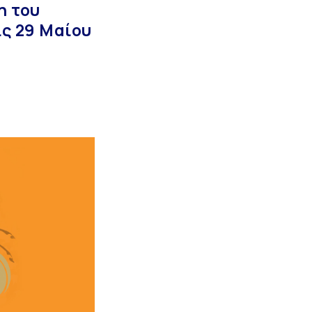
η του
ς 29 Μαίου