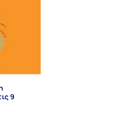
η
ις 9