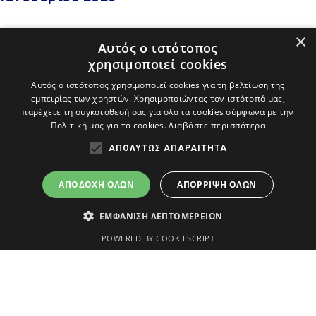
Περισσότερα
×
Αυτός ο ιστότοπος
χρησιμοποιεί cookies
Αυτός ο ιστότοπος χρησιμοποιεί cookies για τη βελτίωση της
εμπειρίας των χρηστών. Χρησιμοποιώντας τον ιστότοπό μας,
«
»
παρέχετε τη συγκατάθεσή σας για όλα τα cookies σύμφωνα με την
Πολιτική μας για τα cookies.
Διαβάστε περισσότερα
ΑΠΟΛΎΤΩΣ ΑΠΑΡΑΊΤΗΤΑ
ΔΗΜΟΣ ΑΒΔΗΡΩΝ
ΑΠΟΔΟΧΉ ΌΛΩΝ
ΑΠΌΡΡΙΨΗ ΌΛΩΝ
ΕΜΦΆΝΙΣΗ ΛΕΠΤΟΜΕΡΕΙΏΝ
An
project
POWERED BY COOKIESCRIPT
Ο Δήμος
Επικοινωνία
Απολύτως απαραίτητα
Διοίκηση
Δημαρχείο
Υπηρεσίες
info@avdera.gr
Τα απολύτως απαραίτητα cookies επιτρέπουν βασικές λειτουργίες
του ιστότοπου, όπως τη σύνδεση χρήστη και τη διαχείριση