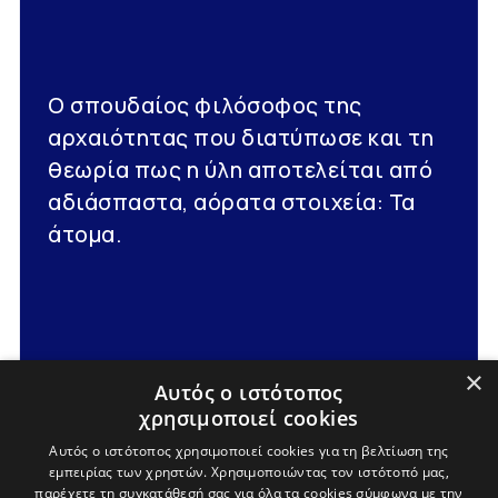
Ο σπουδαίος φιλόσοφος της
αρχαιότητας που διατύπωσε και τη
θεωρία πως η ύλη αποτελείται από
αδιάσπαστα, αόρατα στοιχεία: Τα
άτομα.
×
Αυτός ο ιστότοπος
χρησιμοποιεί cookies
Αυτός ο ιστότοπος χρησιμοποιεί cookies για τη βελτίωση της
εμπειρίας των χρηστών. Χρησιμοποιώντας τον ιστότοπό μας,
Αρχική
/
Επισκέπτες
/
Αβδηρίτες Φιλόσοφοι
παρέχετε τη συγκατάθεσή σας για όλα τα cookies σύμφωνα με την