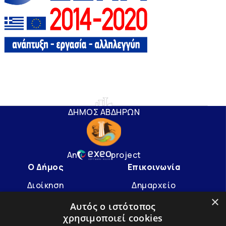
ΔΗΜΟΣ ΑΒΔΗΡΩΝ
An
project
Ο Δήμος
Επικοινωνία
Διοίκηση
Δημαρχείο
×
Υπηρεσίες
info@avdera.gr
Αυτός ο ιστότοπος
χρησιμοποιεί cookies
Ιστορία
2541352550