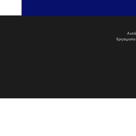
Αυτό
Χρησιμοποι
An
project
Τα απολύτως απαραίτητα cookies επιτρέπουν βασικές λει
χωρίς τα απολύτως απαραίτητα cookies.
Προμηθευτής
Ονοματεπώνυμο
Λήξη
Περι