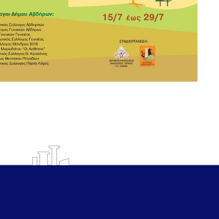
Ο Δήμος
Επικοινωνία
Διοίκηση
Δημαρχείο
Υπηρεσίες
info@avdera.gr
Ιστορία
2541352550