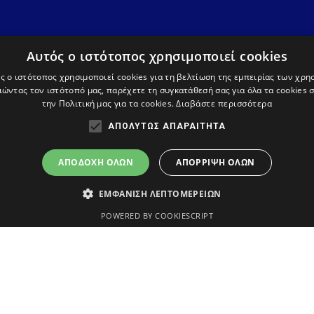
Αυτός ο ιστότοπος χρησιμοποιεί cookies
ς ο ιστότοπος χρησιμοποιεί cookies για τη βελτίωση της εμπειρίας των χρη
ώντας τον ιστότοπό μας, παρέχετε τη συγκατάθεσή σας για όλα τα cookies
την Πολιτική μας για τα cookies.
Διαβάστε περισσότερα
ΑΠΟΛΎΤΩΣ ΑΠΑΡΑΊΤΗΤΑ
Όροι χρήσης
Πολιτική απορρήτου και cookies
Δήλωση προσ
ΑΠΟΔΟΧΉ ΌΛΩΝ
ΑΠΌΡΡΙΨΗ ΌΛΩΝ
ΕΜΦΆΝΙΣΗ ΛΕΠΤΟΜΕΡΕΙΏΝ
POWERED BY COOKIESCRIPT
Απολύτως απαραίτητα
τουργίες του ιστότοπου, όπως τη σύνδεση χρήστη και τη διαχείριση λογαρια
γραφή