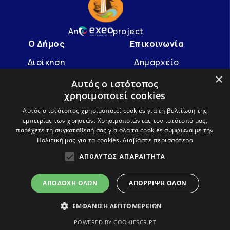
An
project
Ο Δήμος
Επικοινωνία
Διοίκηση
Δημαρχείο
×
Υπηρεσίες
info@avdera.gr
Αυτός ο ιστότοπος
χρησιμοποιεί cookies
Ιστορία
2541352550
Αυτός ο ιστότοπος χρησιμοποιεί cookies για τη βελτίωση της
εμπειρίας των χρηστών. Χρησιμοποιώντας τον ιστότοπό μας,
Ακολουθήστε μας
παρέχετε τη συγκατάθεσή σας για όλα τα cookies σύμφωνα με την
Πολιτική μας για τα cookies.
Διαβάστε περισσότερα
ΑΠΟΛΎΤΩΣ ΑΠΑΡΑΊΤΗΤΑ
ΑΠΟΔΟΧΉ ΌΛΩΝ
ΑΠΌΡΡΙΨΗ ΌΛΩΝ
ΕΜΦΆΝΙΣΗ ΛΕΠΤΟΜΕΡΕΙΏΝ
Όροι χρήσης
Πολιτική απορρήτου και cookies
POWERED BY COOKIESCRIPT
Δήλωση προσβασιμότητας
Ⓒ 2022 Δήμος Αβδήρων