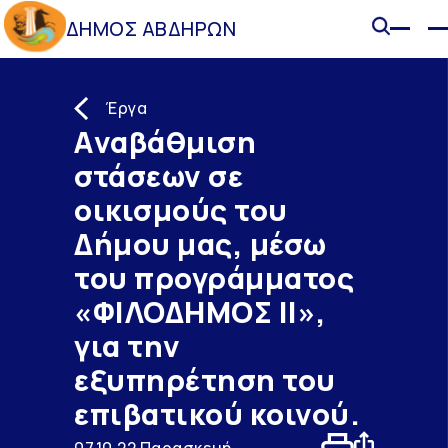
ΔΗΜΟΣ ΑΒΔΗΡΩΝ
Έργα
Aναβάθμιση
στάσεων σε
οικισμούς του
Δήμου μας, μέσω
του προγράμματος
«ΦΙΛΟΔΗΜΟΣ ΙI»,
για την
εξυπηρέτηση του
επιβατικού κοινού.
07.10.22 Παρασκευή