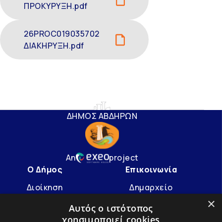
ΠΡΟΚΥΡΥΞΗ.pdf
26PROC019035702
ΔΙΑΚΗΡΥΞΗ.pdf
ΔΗΜΟΣ ΑΒΔΗΡΩΝ
An
project
Ο Δήμος
Επικοινωνία
Διοίκηση
Δημαρχείο
×
Υπηρεσίες
info@avdera.gr
Αυτός ο ιστότοπος
χρησιμοποιεί cookies
Ιστορία
2541352550