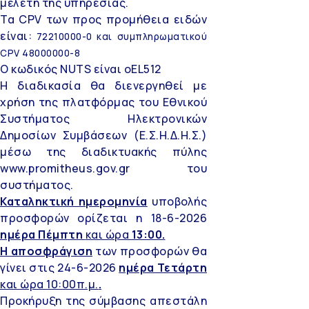
μελέτη της υπηρεσίας.
Τα CPV των προς προμήθεια ειδών
είναι:
72210000-0 και συμπληρωματικού
CPV 48000000-8
Ο κωδικός NUTS είναι oEL512
Η διαδικασία θα διενεργηθεί με
χρήση της πλατφόρμας του Εθνικού
Συστήματος Ηλεκτρονικών
Δημοσίων Συμβάσεων (Ε.Σ.Η.Δ.Η.Σ.)
µέσω της διαδικτυακής πύλης
www.promitheus.gov.gr του
συστήματος.
Καταληκτική ημερομηνία
υποβολής
προσφορών ορίζεται η 18-6-2026
ημέρα Πέμπτη
και ώρα
13:00.
Η αποσφράγιση
των προσφορών θα
γίνει στις 24-6-2026
ημέρα Τετάρτη
και ώρα 10:00π.μ.
.
Προκήρυξη της σύμβασης απεστάλη