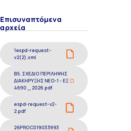
Επισυναπτόμενα
αρχεία
1espd-request-
v2(2).xml
Β5. ΣΧΕΔΙΟ ΠΕΡΙΛΗΨΗΣ
ΔΙΑΚΗΡΥΞΗΣ NEO-1 - ΕΞ
4690 _ 2026.pdf
espd-request-v2-
2.pdf
26PROC019033993