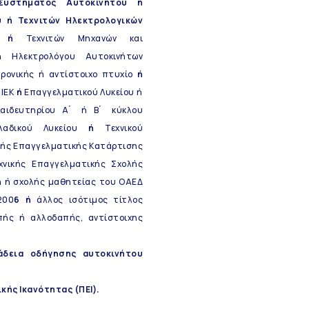
Συστήματος Αυτοκινήτου ή
υ ή Τεχνιτών Ηλεκτρολογικών
ων ή
Τεχνιτών Μηχανών και
ή
Ηλεκτρολόγου Αυτοκινήτων
ρονικής ή αντίστοιχο πτυχίο
ή
ΙΕΚ
ή
Επαγγελματικού Λυκείου ή
αιδευτηρίου Α ́ ή Β ́ κύκλου
κλαδικού Λυκείου
ή
Τεχνικού
ής Επαγγελματικής Κατάρτισης
νικής Επαγγελματικής Σχολής
ή
ή σχολής μαθητείας του ΟΑΕΔ
200
6 ή
άλλος ισότιμος τίτλος
πής ή αλλοδαπής, αντίστοιχης
άδεια οδήγησης αυτοκινήτου
ής Ικανότητας (ΠΕΙ).