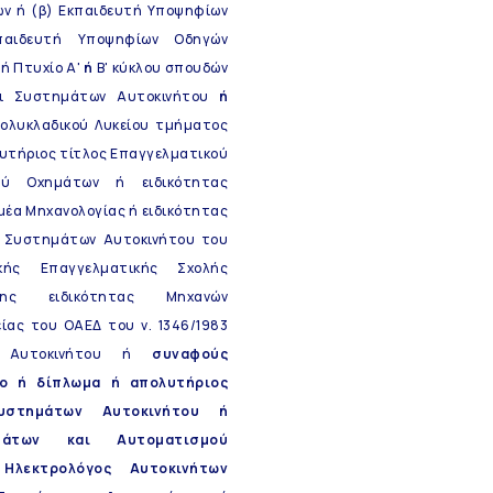
ων ή (β) Εκπαιδευτή Υποψηφίων
αιδευτή Υποψηφίων Οδηγών
ή Πτυχίο Α'
ή
Β' κύκλου σπουδών
αι Συστημάτων Αυτοκινήτου
ή
Πολυκλαδικού Λυκείου τμήματος
υτήριος τίτλος Επαγγελματικού
κού Οχημάτων ή ειδικότητας
μέα Μηχανολογίας ή ειδικότητας
ν Συστημάτων Αυτοκινήτου του
ικής Επαγγελματικής Σχολής
υσης ειδικότητας Μηχανών
ίας του ΟΑΕΔ του ν. 1346/1983
τη Αυτοκινήτου ή
συναφούς
ίο ή δίπλωμα ή απολυτήριος
Συστημάτων Αυτοκινήτου ή
ημάτων και Αυτοματισμού
Ηλεκτρολόγος Αυτοκινήτων