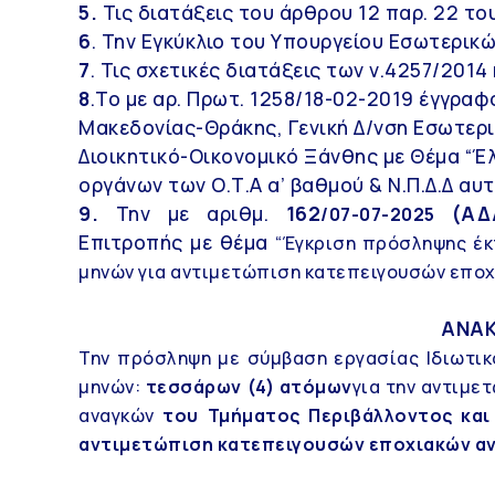
5.
Τις διατάξεις του άρθρου 12 παρ. 22 το
6
. Την Εγκύκλιο του Υπουργείου Εσωτερικώ
7
. Τις σχετικές διατάξεις των ν.4257/2014
8
.Το με αρ. Πρωτ. 1258/18-02-2019 έγγρα
Μακεδονίας-Θράκης, Γενική Δ/νση Εσωτερικ
Διοικητικό-Οικονομικό Ξάνθης με Θέμα “
οργάνων των Ο.Τ.Α α’ βαθμού & Ν.Π.Δ.Δ α
9.
Την με αριθμ.
162
(ΑΔΑ
/07-07-2025
Επιτροπής με θέμα
“Έγκριση πρόσληψης έκ
μηνών για αντιμετώπιση κατεπειγουσών εποχ
ΑΝΑΚ
Την πρόσληψη με σύμβαση εργασίας Ιδιωτικο
μηνών:
τεσσάρων (4) ατόμων
για την αντιμε
αναγκών
του Τμήματος Περιβάλλοντος και 
αντιμετώπιση κατεπειγουσών εποχιακών α