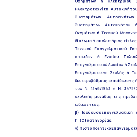
Οχημάτων ή Ηλεκτρικού 
Ηλεκτροτεχνίτη Αυτοκινήτο
Συστημάτων Αυτοκινήτ
Συστημάτων Αυτοκινήτου
Οχημάτων
ή
Τεχνικού Μηχανοτ
δίπλωμα ή απολυτήριος τίτλος 
Τεχνικού Επαγγελματικού Εκπ
σπουδών
ή
Ενιαίου Πολυ
Επαγγελματικού Λυκείου
ή
Σχολ
Επαγγελματικής Σχολής
ή
Τεχ
δευτεροβάθμιας εκπαίδευσης
του Ν. 1346/1983 ή Ν. 3475/
σχολικής μονάδας της ημεδα
ειδικότητας.
β) Ισχύουσαεπαγγελματική 
Γ΄(C) κατηγορίας.
γ) ΠιστοποιητικόΕπαγγελματικ