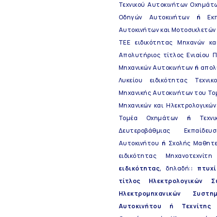
Τεχνικού Αυτοκινήτων Οχημάτ
Οδηγών Αυτοκινήτων
ή
Εκπ
Αυτοκινήτων και Μοτοσικλετών 
ΤΕΕ ειδικότητας Μηχανών κ
Απολυτήριος τίτλος Ενιαίου 
Μηχανικών Αυτοκινήτων
ή
απολ
Λυκείου ειδικότητας Τεχνι
Μηχανικής Αυτοκινήτων του Το
Μηχανικών και Ηλεκτρολογικώ
Τομέα Οχημάτων
ή
Τεχν
Δευτεροβάθμιας Εκπαίδε
Αυτοκινήτου
ή
Σχολής Μαθητε
ειδικότητας Μηχανοτεχνί
ειδικότητας,
δηλαδή:
: πτυχ
τίτλος Ηλεκτρολογικών 
Ηλεκτρομηχανικών Συστ
Αυτοκινήτου ή Τεχνίτης 