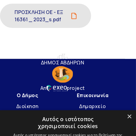
ΠΡΟΣΚΛΗΣΗ ΟΕ - ΕΞ
16361 _ 2023_s.pdf
ΔΗΜΟΣ ΑΒΔΗΡΩΝ
An
project
Ο Δήμος
Επικοινωνία
Διοίκηση
Δημαρχείο
×
Υπηρεσίες
info@avdera.gr
Αυτός ο ιστότοπος
χρησιμοποιεί cookies
Ιστορία
2541352550
Αυτός ο ιστότοπος χρησιμοποιεί cookies για τη βελτίωση της