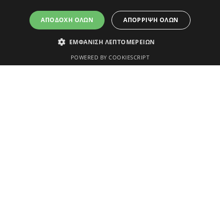
Όροι χρήσης
Πολιτική απορρήτου και cookies
Δήλωση προσ
ΑΠΟΔΟΧΉ ΌΛΩΝ
ΑΠΌΡΡΙΨΗ ΌΛΩΝ
ΕΜΦΆΝΙΣΗ ΛΕΠΤΟΜΕΡΕΙΏΝ
POWERED BY COOKIESCRIPT
Απολύτως απαραίτητα
τουργίες του ιστότοπου, όπως τη σύνδεση χρήστη και τη διαχείριση λογαρια
γραφή
το cookie έχει ρυθμιστεί από το YouTube για να παρακολουθεί τις προβολές
το cookie έχει ρυθμιστεί από το Youtube για να παρακολουθεί τις προτιμήσει
ατωμένα σε ιστότοπους. Μπορεί επίσης να καθορίσει εάν ο επισκέπτης του ι
φής Youtube.