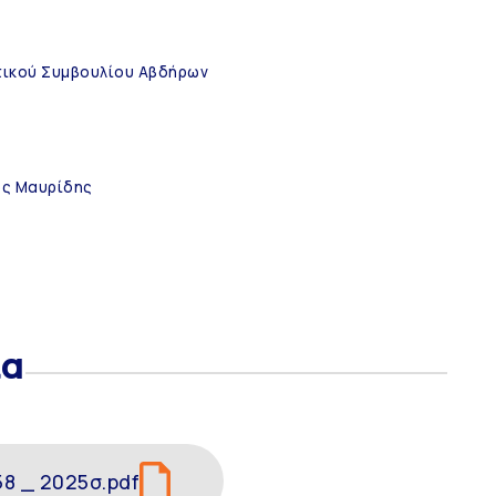
τικού Συμβουλίου Αβδήρων
ος Μαυρίδης
ία
8 _ 2025σ.pdf