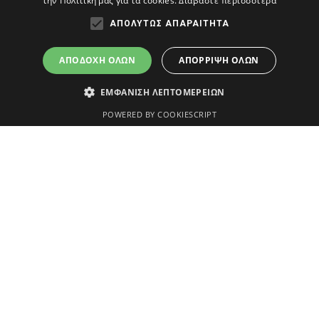
την Πολιτική μας για τα cookies.
Διαβάστε περισσότερα
ΑΠΟΛΎΤΩΣ ΑΠΑΡΑΊΤΗΤΑ
Όροι χρήσης
Πολιτική απορρήτου και cookies
Δήλωση προσ
ΑΠΟΔΟΧΉ ΌΛΩΝ
ΑΠΌΡΡΙΨΗ ΌΛΩΝ
ΕΜΦΆΝΙΣΗ ΛΕΠΤΟΜΕΡΕΙΏΝ
POWERED BY COOKIESCRIPT
Απολύτως απαραίτητα
τουργίες του ιστότοπου, όπως τη σύνδεση χρήστη και τη διαχείριση λογαρια
γραφή
το cookie έχει ρυθμιστεί από το YouTube για να παρακολουθεί τις προβολές
το cookie έχει ρυθμιστεί από το Youtube για να παρακολουθεί τις προτιμήσει
ατωμένα σε ιστότοπους. Μπορεί επίσης να καθορίσει εάν ο επισκέπτης του ι
φής Youtube.