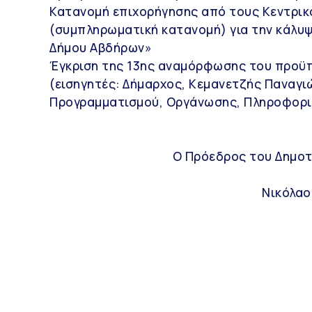
Κατανομή επιχορήγησης από τους Κεντρικ
(συμπληρωματική κατανομή) για την κάλυ
Δήμου Αβδήρων»
Έγκριση της 13ης αναμόρφωσης του προϋ
(εισηγητές: Δήμαρχος, Κεμανετζής Παναγ
Προγραμματισμού, Οργάνωσης, Πληροφορι
ΔΗΜΟΣ ΑΒΔΗΡΩΝ
Ο Πρόεδρος του Δημοτ
Νικόλαο