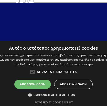
Αυτός ο ιστότοπος χρησιμοποιεί cookies
ς ο ιστότοπος χρησιμοποιεί cookies για τη βελτίωση της εμπειρίας των χρη
ώντας τον ιστότοπό μας, παρέχετε τη συγκατάθεσή σας για όλα τα cookies
την Πολιτική μας για τα cookies.
Διαβάστε περισσότερα
ΑΠΟΛΎΤΩΣ ΑΠΑΡΑΊΤΗΤΑ
Όροι χρήσης
Πολιτική απορρήτου και cookies
Δήλωση προσ
ΑΠΟΔΟΧΉ ΌΛΩΝ
ΑΠΌΡΡΙΨΗ ΌΛΩΝ
ΕΜΦΆΝΙΣΗ ΛΕΠΤΟΜΕΡΕΙΏΝ
POWERED BY COOKIESCRIPT