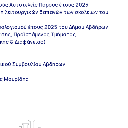
ούς Αυτοτελείς Πόρους έτους 2025
ψη λειτουργικών δαπανών των σχολείων του
πολογισμού έτους 2025 του Δήμου Αβδήρων
ιώτης, Προϊστάμενος Τμήματος
κής & Διαφάνειας)
Ο Δήμος
Επικοινωνία
ικού Συμβουλίου Αβδήρων
Διοίκηση
Δημαρχείο
ς Μαυρίδης
Υπηρεσίες
info@avdera.gr
Ιστορία
2541352550