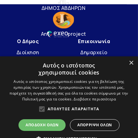
ΔΗΜΟΣ ΑΒΔΗΡΩΝ
An
project
Ο Δήμος
Επικοινωνία
Διοίκηση
Δημαρχείο
×
Υπηρεσίες
info@avdera.gr
Αυτός ο ιστότοπος
χρησιμοποιεί cookies
Ιστορία
2541352550
Αυτός ο ιστότοπος χρησιμοποιεί cookies για τη βελτίωση της
εμπειρίας των χρηστών. Χρησιμοποιώντας τον ιστότοπό μας,
Ακολουθήστε μας
παρέχετε τη συγκατάθεσή σας για όλα τα cookies σύμφωνα με την
Πολιτική μας για τα cookies.
Διαβάστε περισσότερα
ΑΠΟΛΎΤΩΣ ΑΠΑΡΑΊΤΗΤΑ
ΑΠΟΔΟΧΉ ΌΛΩΝ
ΑΠΌΡΡΙΨΗ ΌΛΩΝ